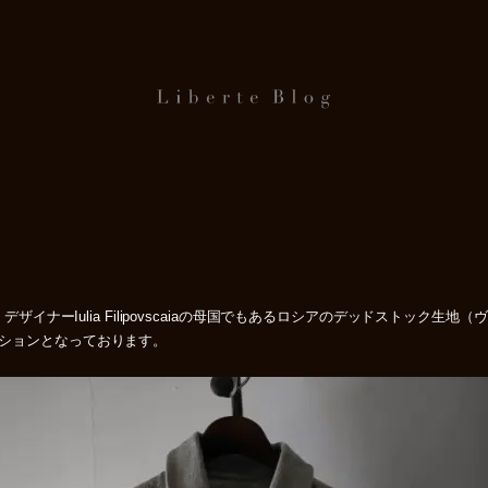
。 デザイナーIulia Filipovscaiaの母国でもあるロシアのデッドストッ
レクションとなっております。