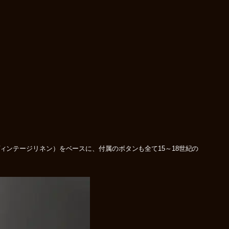
ク生地（ヴィンテージリネン）をベースに、付属のボタンも全て15～18世紀の