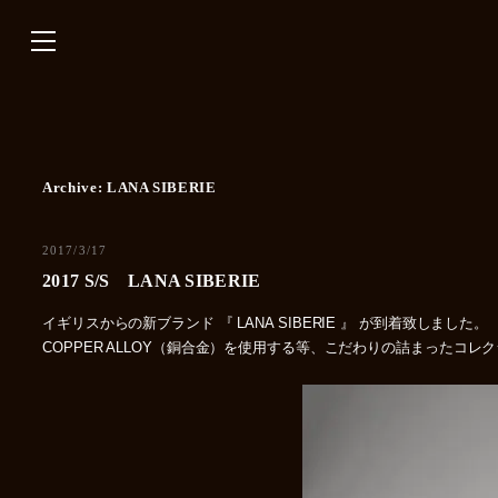
内
容
を
ス
キ
ッ
プ
Archive:
LANA SIBERIE
2017/3/17
2017 S/S LANA SIBERIE
イギリスからの新ブランド 『 LANA SIBERIE 』 が到着致しました
COPPER ALLOY（銅合金）を使用する等、こだわりの詰まったコ