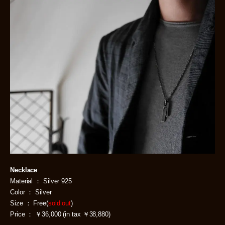
Necklace
Material ： Silver 925
Color ： Silver
Size ： Free(
sold out
)
Price ： ￥36,000 (in tax ￥38,880)