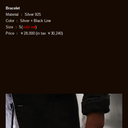
Bracelet
Material ： Silver 925
Color ： Silver × Black Line
Size ： S(
sold out
)
Price ： ￥28,000 (in tax ￥30,240)