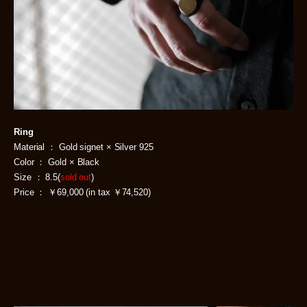
Ring
Material ： Gold signet × Silver 925
Color ： Gold × Black
Size ： 8.5(
sold out
)
Price ： ￥69,000 (in tax ￥74,520)