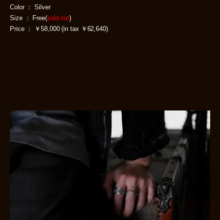
Color ： Silver
Size ： Free(
sold out
)
Price ： ￥58,000 (in tax ￥62,640)