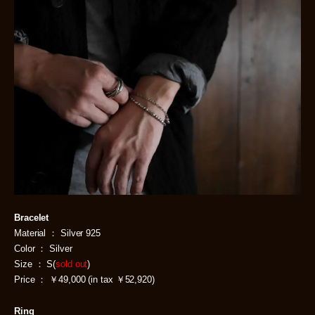
Bracelet
Material ： Silver 925
Color ： Silver
Size ： S(
sold out
)
Price ： ￥49,000 (in tax ￥52,920)
Ring