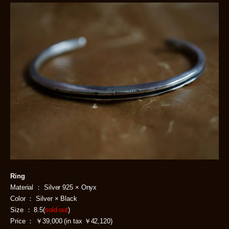
Ring
Material ： Silver 925 × Onyx
Color ： Silver × Black
Size ： 8.5(
sold out
)
Price ： ￥39,000 (in tax ￥42,120)