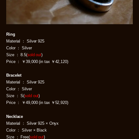
Ring
Material ： Silver 925
Color ： Silver
Size ： 8.5(
sold out
)
Price ： ￥39,000 (in tax ￥42,120)
Bracelet
Material ： Silver 925
Color ： Silver
Size ： S(
sold out
)
Price ： ￥49,000 (in tax ￥52,920)
Necklace
Material ： Silver 925 × Onyx
Color ： Silver × Black
Size ： Free(
sold out
)