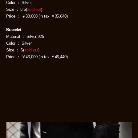
Color ： Silver
Size ： 8.5(
sold out
)
Price ： ￥33,000 (in tax ￥35,640)
Bracelet
Material ： Silver 925
Color ： Silver
Size ： S(
sold out
)
Price ： ￥43,000 (in tax ￥46,440)