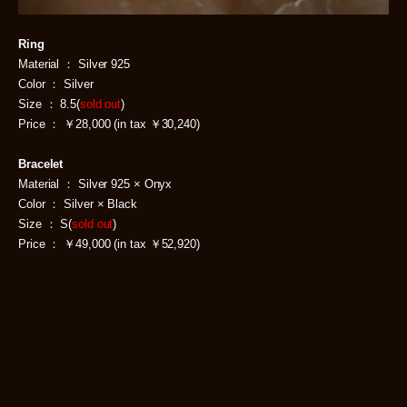
Ring
Material ： Silver 925
Color ： Silver
Size ： 8.5(
sold out
)
Price ： ￥28,000 (in tax ￥30,240)
Bracelet
Material ： Silver 925 × Onyx
Color ： Silver × Black
Size ： S(
sold out
)
Price ： ￥49,000 (in tax ￥52,920)