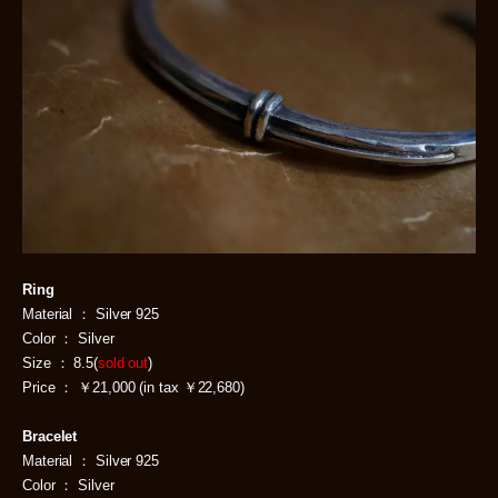
Ring
Material ： Silver 925
Color ： Silver
Size ： 8.5(
sold out
)
Price ： ￥21,000 (in tax ￥22,680)
Bracelet
Material ： Silver 925
Color ： Silver