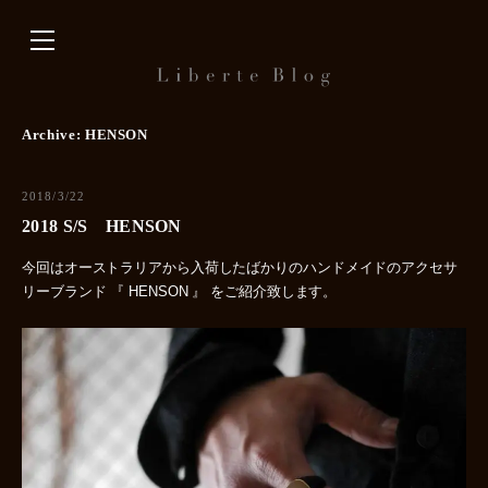
内
容
を
ス
キ
Archive:
HENSON
ッ
プ
2018/3/22
2018 S/S HENSON
今回はオーストラリアから入荷したばかりのハンドメイドのアクセサ
リーブランド 『 HENSON 』 をご紹介致します。