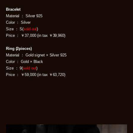
Bracelet
Material ： Silver 925
Color ： Silver
Size ： S(
sold out
)
Price ： ￥37,000 (in tax ￥39,960)
Ring (2pieces)
Material ： Gold signet × Silver 925
Color ： Gold × Black
Size ： 9(
sold out
)
Price ： ￥59,000 (in tax ￥63,720)