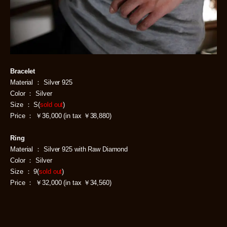
Bracelet
Material ： Silver 925
Color ： Silver
Size ： S(
sold out
)
Price ： ￥36,000 (in tax ￥38,880)
Ring
Material ： Silver 925 with Raw Diamond
Color ： Silver
Size ： 9(
sold out
)
Price ： ￥32,000 (in tax ￥34,560)