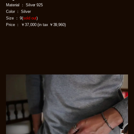
Material ： Silver 925
Color ： Silver
Size ： 9(
sold out
)
Price ： ￥37,000 (in tax ￥39,960)