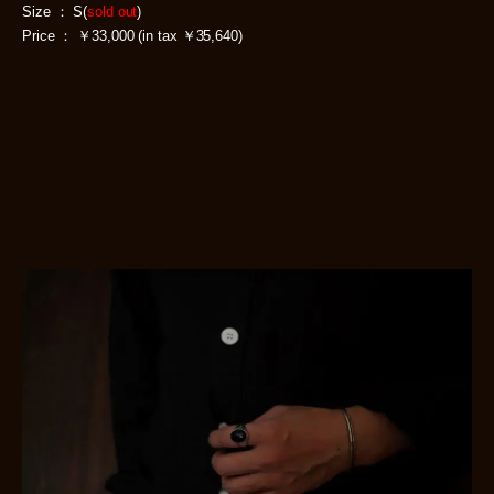
Size ： S(
sold out
)
Price ： ￥33,000 (in tax ￥35,640)