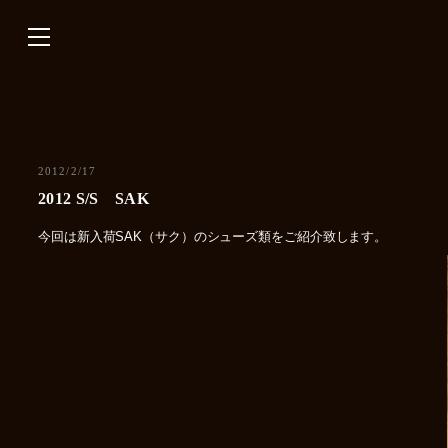
内
容
を
ス
キ
ッ
プ
2012/2/17
2012 S/S SAK
今回は新入荷SAK（サク）のシューズ類をご紹介致します。