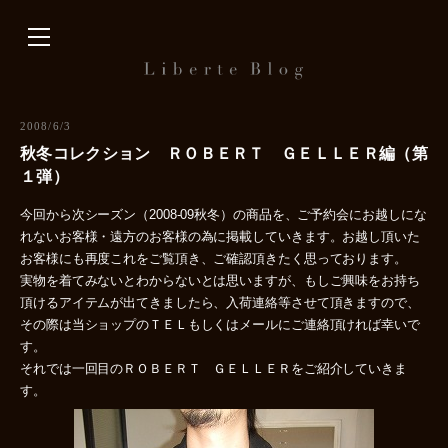
内
容
を
ス
キ
2008/6/3
ッ
秋冬コレクション ＲＯＢＥＲＴ ＧＥＬＬＥＲ編（第
プ
１弾）
今回から次シーズン（2008-09秋冬）の商品を、ご予約会にお越しにな
れないお客様・遠方のお客様の為に掲載していきます。お越し頂いた
お客様にも再度これをご覧頂き、ご確認頂きたく思っております。
実物を着てみないとわからないとは思いますが、もしご興味をお持ち
頂けるアイテムが出てきましたら、入荷連絡等させて頂きますので、
その際は当ショップのＴＥＬもしくはメールにご連絡頂ければ幸いで
す。
それでは一回目のＲＯＢＥＲＴ ＧＥＬＬＥＲをご紹介していきま
す。