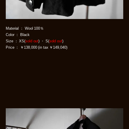
Material ： Wool 100％
Color ： Black
Size ： XS(
sold out
) ・ S(
sold out
)
Price ： ￥138,000 (in tax ￥149,040)