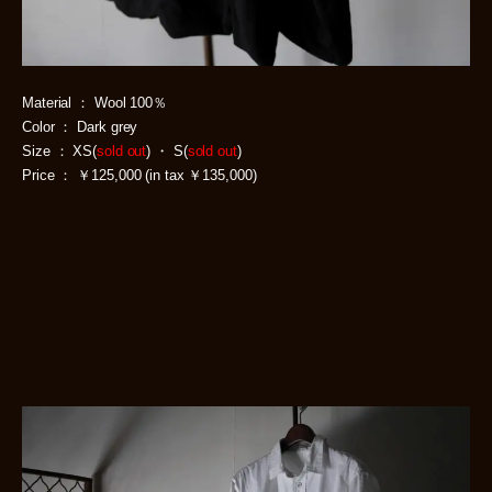
Material ： Wool 100％
Color ： Dark grey
Size ： XS(
sold out
) ・ S(
sold out
)
Price ： ￥125,000 (in tax ￥135,000)