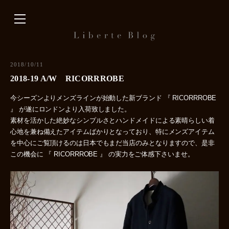
内
容
を
ス
キ
2018/10/11
ッ
2018-19 A/W RICORRROBE
プ
今シーズンよりメンズラインが始動した新ブランド 『 RICORRROBE
』 が遂にロンドンより入荷致しました。
素材を活かした絶妙なシンプルさとハンドメイドによる素晴らしい着
心地を兼ね備えたアイテムばかりとなっており、特にメンズアイテム
を中心にご覧頂けるのは日本でもまだ当店のみとなりますので、是非
この機会に 『 RICORRROBE 』 の実力をご体感下さいませ。