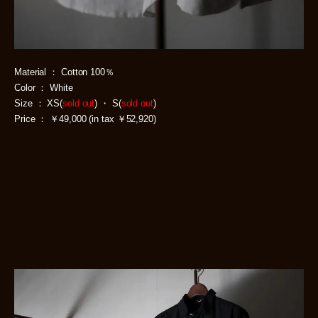
Material ： Cotton 100％
Color ： White
Size ： XS(
sold out
) ・ S(
sold out
)
Price ： ￥49,000 (in tax ￥52,920)