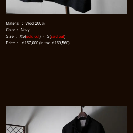
Material ： Wool 100％
Color ： Navy
Size ： XS(
sold out
) ・ S(
sold out
)
Price ： ￥157,000 (in tax ￥169,560)