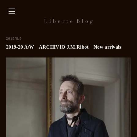
内
容
を
ス
キ
2019/8/9
ッ
2019-20 A/W ARCHIVIO J.M.Ribot New arrivals
プ