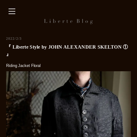
内
容
を
ス
キ
2022/2/3
ッ
『 Liberte Style by JOHN ALEXANDER SKELTON ①
プ
』
Riding Jacket Floral