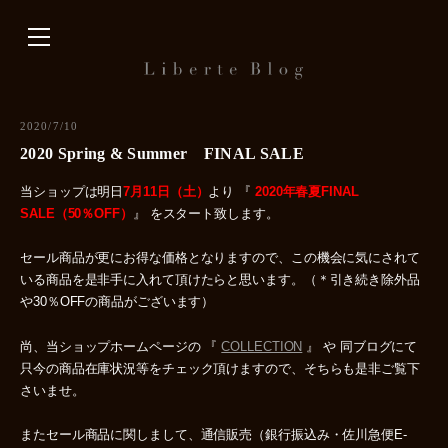
内
容
を
ス
キ
2020/7/10
ッ
2020 Spring & Summer FINAL SALE
プ
当ショップは明日
7月11日（土）
より 『
2020年春夏FINAL
SALE（50％OFF）
』 をスタート致します。
セール商品が更にお得な価格となりますので、この機会に気にされて
いる商品を是非手に入れて頂けたらと思います。（＊引き続き除外品
や30％OFFの商品がございます）
尚、当ショップホームページの 『
COLLECTION
』 や 同ブログにて
只今の商品在庫状況等をチェック頂けますので、そちらも是非ご覧下
さいませ。
またセール商品に関しまして、通信販売（銀行振込み・佐川急便E-