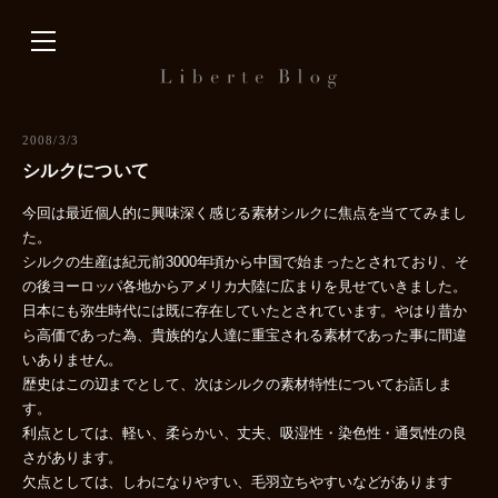
内
容
を
ス
キ
2008/3/3
ッ
シルクについて
プ
今回は最近個人的に興味深く感じる素材シルクに焦点を当ててみまし
た。
シルクの生産は紀元前3000年頃から中国で始まったとされており、そ
の後ヨーロッパ各地からアメリカ大陸に広まりを見せていきました。
日本にも弥生時代には既に存在していたとされています。やはり昔か
ら高価であった為、貴族的な人達に重宝される素材であった事に間違
いありません。
歴史はこの辺までとして、次はシルクの素材特性についてお話しま
す。
利点としては、軽い、柔らかい、丈夫、吸湿性・染色性・通気性の良
さがあります。
欠点としては、しわになりやすい、毛羽立ちやすいなどがあります