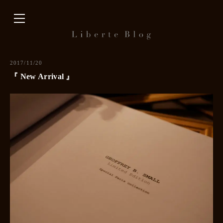
内
容
を
ス
キ
2017/11/20
ッ
『 New Arrival 』
プ