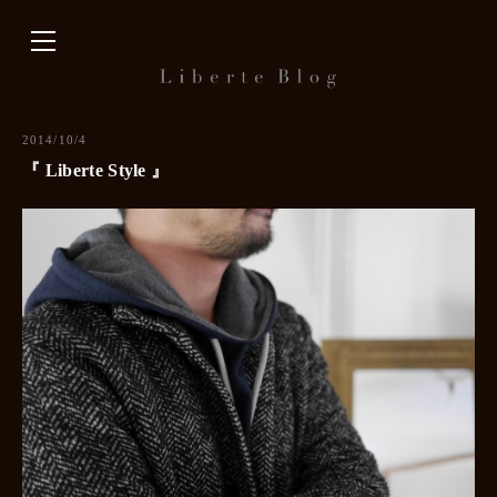
内
容
を
ス
キ
2014/10/4
ッ
『 Liberte Style 』
プ