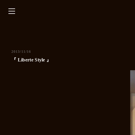
内
容
を
ス
キ
ッ
プ
2013/11/16
『 Liberte Style 』