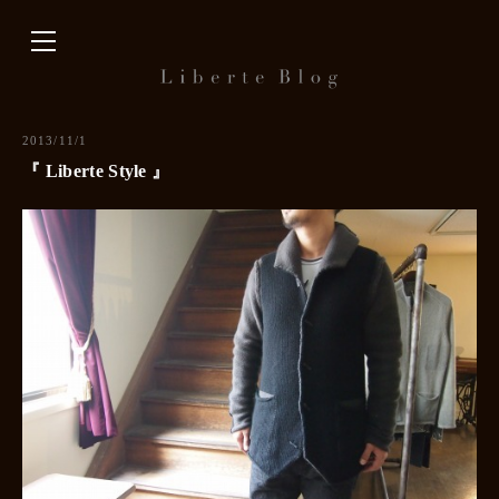
内
容
を
ス
キ
2013/11/1
ッ
『 Liberte Style 』
プ