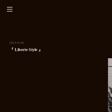
内
容
を
ス
キ
ッ
プ
2013/9/26
『 Liberte Style 』