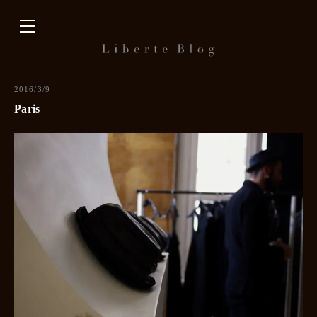
内
容
を
ス
キ
2016/3/9
ッ
Paris
プ