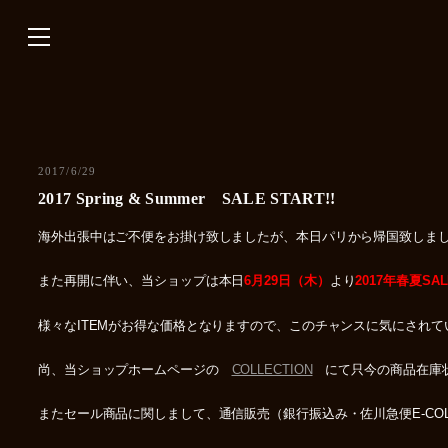
内
容
を
ス
キ
ッ
プ
2017/6/29
2017 Spring & Summer SALE START!!
海外出張中はご不便をお掛け致しましたが、本日パリから帰国致しま
また再開に伴い、当ショップは本日
6月29日（木）
より
2017年春夏SAL
様々なITEMがお得な価格となりますので、このチャンスに気にされ
尚、当ショップホームページの
COLLECTION
にて只今の商品在庫状
またセール商品に関しまして、通信販売（銀行振込み・佐川急便E-CO