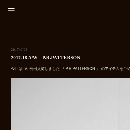
内
容
を
ス
キ
ッ
プ
2017/9/28
2017-18 A/W P.R.PATTERSON
今回はつい先日入荷しました 『 P.R.PATTERSON 』 のアイテムを