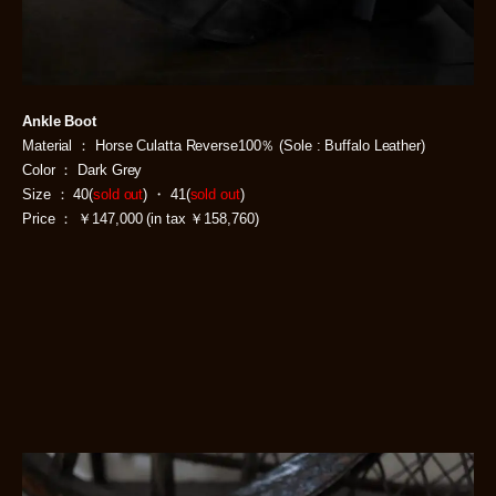
Ankle Boot
Material ： Horse Culatta Reverse100％ (Sole : Buffalo Leather)
Color ： Dark Grey
Size ： 40(
sold out
) ・ 41(
sold out
)
Price ： ￥147,000 (in tax ￥158,760)