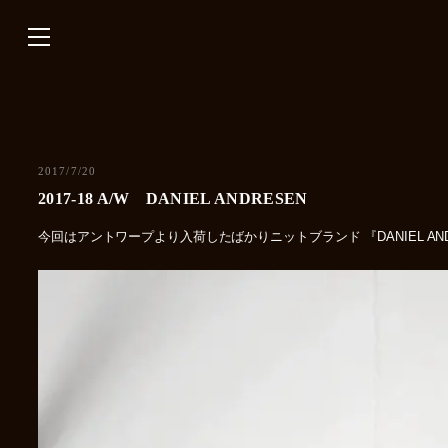
内
容
を
ス
キ
ッ
プ
2017/7/20
2017-18 A/W DANIEL ANDRESEN
今回はアントワープより入荷したばかりニットブランド 『DANIEL AN