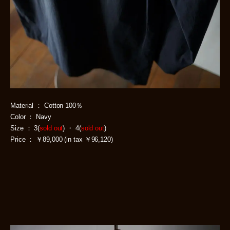
Material ： Cotton 100％
Color ： Navy
Size ： 3(
sold out
) ・ 4(
sold out
)
Price ： ￥89,000 (in tax ￥96,120)