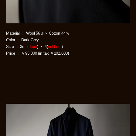
Material ： Wool 56％ × Cotton 44％
Color ： Dark Grey
Size ： 3(
sold out
) ・ 4(
sold out
)
Price ： ￥95,000 (in tax ￥102,600)