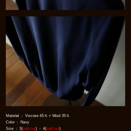
Material ： Viscose 65％ × Wool 35％
Color ： Navy
Size ： 3(
sold out
) ・ 4(
sold out
)