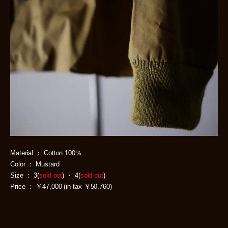
Material ： Cotton 100％
Color ： Mustard
Size ： 3(
sold out
) ・ 4(
sold out
)
Price ： ￥47,000 (in tax ￥50,760)