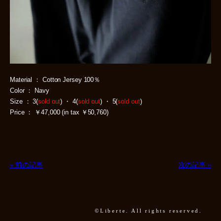
Material ： Cotton Jersey 100％
Color ： Navy
Size ： 3(
sold out
) ・ 4(
sold out
) ・ 5(
sold out
)
Price ： ￥47,000 (in tax ￥50,760)
« 前の記事
次の記事 »
©Liberte. All rights reserved.