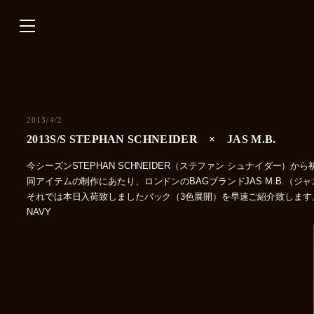
内
容
を
ス
キ
ッ
プ
2013/4/2
2013S/S STEPHAN SCHNEIDER × JAS M.B.
今シーズンSTEPHAN SCHNEIDER（ステファン シュナイダー）
同アイテムの制作にあたり、ロンドンのBAGブランドJAS M.B.
それでは本日入荷致しましたバック（3色展開）を早速ご紹介致します
NAVY