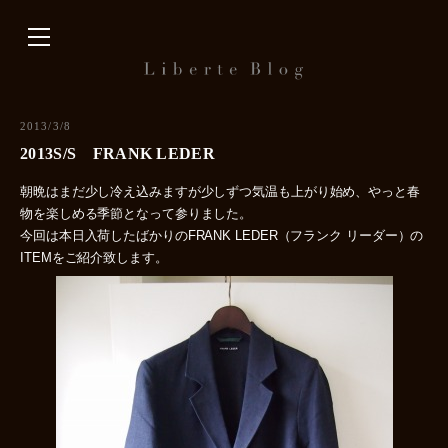
内
容
を
ス
キ
2013/3/8
ッ
2013S/S FRANK LEDER
プ
朝晩はまだ少し冷え込みますが少しずつ気温も上がり始め、やっと春
物を楽しめる季節となって参りました。
今回は本日入荷したばかりのFRANK LEDER（フランク リーダー）の
ITEMをご紹介致します。