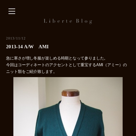
内
容
を
ス
キ
2013/11/12
ッ
2013-14 A/W AMI
プ
急に寒さが増し冬服が楽しめる時期となって参りました。
今回はコーディネートのアクセントとして重宝するAMI（アミー）の
ニット類をご紹介致します。