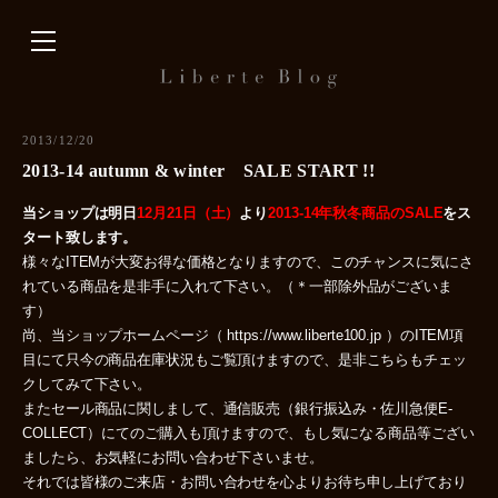
内
容
を
ス
キ
2013/12/20
ッ
2013-14 autumn & winter SALE START !!
プ
当ショップは明日
12月21日（土）
より
2013-14年秋冬商品のSALE
をス
タート致します。
様々なITEMが大変お得な価格となりますので、このチャンスに気にさ
れている商品を是非手に入れて下さい。（＊一部除外品がございま
す）
尚、当ショップホームページ（ https://www.liberte100.jp ）のITEM項
目にて只今の商品在庫状況もご覧頂けますので、是非こちらもチェッ
クしてみて下さい。
またセール商品に関しまして、通信販売（銀行振込み・佐川急便E-
COLLECT）にてのご購入も頂けますので、もし気になる商品等ござい
ましたら、お気軽にお問い合わせ下さいませ。
それでは皆様のご来店・お問い合わせを心よりお待ち申し上げており