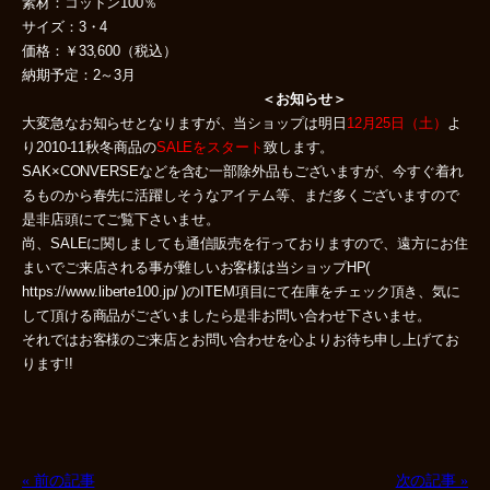
素材：コットン100％
サイズ：3・4
価格：￥33,600（税込）
納期予定：2～3月
＜お知らせ＞
大変急なお知らせとなりますが、当ショップは明日
12月25日（土）
よ
り2010-11秋冬商品の
SALEをスタート
致します。
SAK×CONVERSEなどを含む一部除外品もございますが、今すぐ着れ
るものから春先に活躍しそうなアイテム等、まだ多くございますので
是非店頭にてご覧下さいませ。
尚、SALEに関しましても通信販売を行っておりますので、遠方にお住
まいでご来店される事が難しいお客様は当ショップHP(
https://www.liberte100.jp/ )のITEM項目にて在庫をチェック頂き、気に
して頂ける商品がございましたら是非お問い合わせ下さいませ。
それではお客様のご来店とお問い合わせを心よりお待ち申し上げてお
ります!!
« 前の記事
次の記事 »