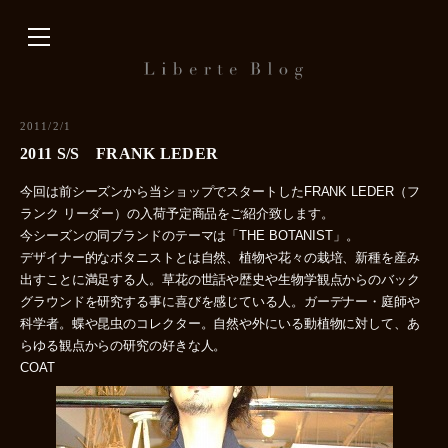
内
容
を
ス
キ
2011/2/1
ッ
2011 S/S FRANK LEDER
プ
今回は前シーズンから当ショップでスタートしたFRANK LEDER（フ
ランク リーダー）の入荷予定商品をご紹介致します。
今シーズンの同ブランドのテーマは「THE BOTANIST」。
デザイナー的なボタニストとは自然、植物や花々の栽培、新種を産み
出すことに満足する人。草花の世話や歴史や生物学観点からのバック
グラウンドを研究する事に喜びを感じている人。ガーデナー・庭師や
科学者。蝶や昆虫のコレクター。自然や外にいる動植物に対して、あ
らゆる観点からの研究の好きな人。
COAT