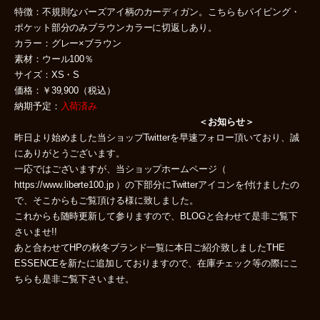
特徴：不規則なバーズアイ柄のカーディガン。こちらもパイピング・
ポケット部分のみブラウンカラーに切返しあり。
カラー：グレー×ブラウン
素材：ウール100％
サイズ：XS・S
価格：￥39,900（税込）
納期予定：
入荷済み
＜お知らせ＞
昨日より始めました当ショップTwitterを早速フォロー頂いており、誠
にありがとうございます。
一応ではございますが、当ショップホームページ（
https://www.liberte100.jp ）の下部分にTwitterアイコンを付けましたの
で、そこからもご覧頂ける様に致しました。
これからも随時更新して参りますので、BLOGと合わせて是非ご覧下
さいませ!!
あと合わせてHPの秋冬ブランド一覧に本日ご紹介致しましたTHE
ESSENCEを新たに追加しておりますので、在庫チェック等の際にこ
ちらも是非ご覧下さいませ。