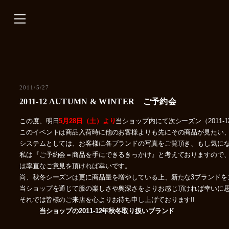
内
容
を
ス
キ
ッ
プ
2011/5/27
2011-12 AUTUMN & WINTER ご予約会
この度、明日
5月28日（土）より
当ショップ内にて次シーズン（201
このイベントは商品入荷時に他のお客様よりも先にその商品が見たい
システムとしては、お客様に各ブランドの写真をご覧頂き、もし気に
私は『ご予約会＝商品を手にできるきっかけ』と考えておりますので
は率直なご意見を頂ければ幸いです。
尚、秋冬シーズンは更に商品量を増やしている上、新たな3ブランドを
当ショップを通じて服の楽しさや奥深さをよりお感じ頂ければ幸いに
それでは皆様のご来店を心よりお待ち申し上げております!!
当ショップの2011-12年秋冬取り扱いブランド