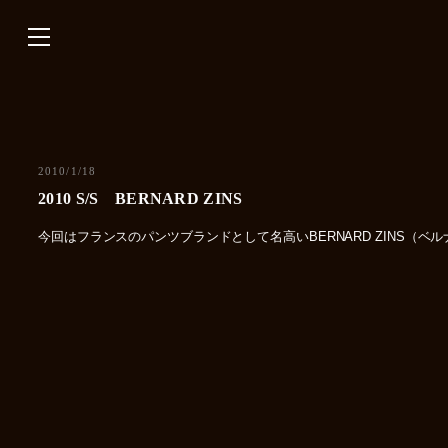
内
容
を
ス
キ
ッ
プ
2010/1/18
2010 S/S BERNARD ZINS
今回はフランスのパンツブランドとして名高いBERNARD ZINS（