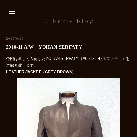
内
容
を
ス
キ
2010/9/10
ッ
2010-11 A/W YOHAN SERFATY
プ
今回は新しく入荷したYOHAN SERFATY（ヨハン セルファティ）を
ご紹介致します。
LEATHER JACKET（GREY BROWN）