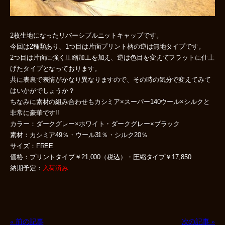
2枚生地になったリバーシブルニットキャップです。
今回は2種類あり、1つ目は片面プリント柄の逆は無地タイプです。
2つ目は片面に強く圧縮加工を加え、逆は色目を変えてフラットに仕上
げたタイプとなっております。
共に表裏で表情がかなり異なりますので、その時の気分で変えてみて
はいかがでしょうか？
ちなみに素材の組み合わせもカシミア×スーパー140ウール×シルクと
非常に豪華です!!
カラー：ダークグレー×ホワイト・ダークグレー×ブラック
素材：カシミア49％・ウール31％・シルク20％
サイズ：FREE
価格：プリントタイプ￥21,000（税込）・圧縮タイプ￥17,850
納期予定：
入荷済み
« 前の記事
次の記事 »