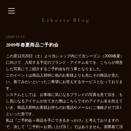
内
容
を
ス
キ
2008/12/15
ッ
2009年春夏商品ご予約会
プ
この度12月20日（土）より当ショップ内にて次シーズン（2009春夏）
に向けて、入荷する予定のブランド・アイテム全てを、こちらが用意
した写真にてご紹介するご予約会を行う事となりました。
このイベントは商品入荷時に他のお客様よりも先にその商品が見た
い、着てみたいといったご希望にお答えするサービスとなっておりま
す。
システムとしては、お客様に気になるブランドの写真を見て頂き、も
し気になるアイテムが出てきた際はこちらでそのアイテム名を控えて
いき、商品入荷時お客様お持ちのお電話やメールにご連絡させて頂く
といった形です。
私は『ご予約会＝商品を手にできるきっかけ』と考えておりますの
で、決して『ご予約＝お買い上げ頂く』ではありません。実際着て頂