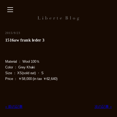
内
容
を
ス
キ
2015/9/23
ッ
1516aw frank leder 3
プ
Material ： Wool 100％
Color ： Grey Khaki
Size ： XS(sold out) ・ S
Price ： ￥58,000 (in tax ￥62,640)
« 前の記事
次の記事 »