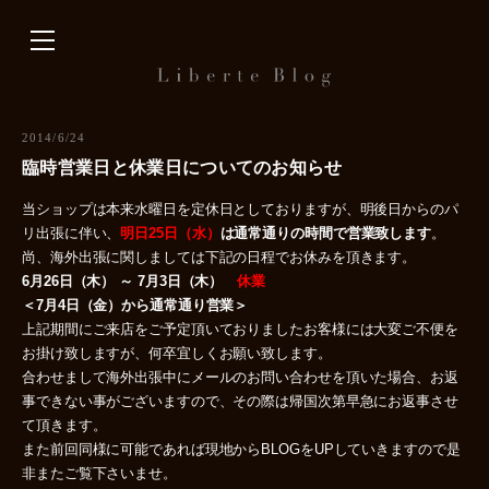
内
容
を
ス
キ
2014/6/24
ッ
臨時営業日と休業日についてのお知らせ
プ
当ショップは本来水曜日を定休日としておりますが、明後日からのパ
リ出張に伴い、
明日25日（水）
は通常通りの時間で営業致します
。
尚、海外出張に関しましては下記の日程でお休みを頂きます。
6月26日（木） ～ 7月3日（木）
休業
＜7月4日（金）から通常通り営業＞
上記期間にご来店をご予定頂いておりましたお客様には大変ご不便を
お掛け致しますが、何卒宜しくお願い致します。
合わせまして海外出張中にメールのお問い合わせを頂いた場合、お返
事できない事がございますので、その際は帰国次第早急にお返事させ
て頂きます。
また前回同様に可能であれば現地からBLOGをUPしていきますので是
非またご覧下さいませ。