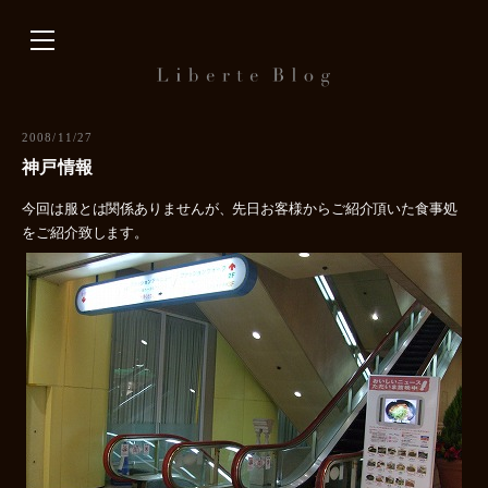
内
容
を
ス
キ
2008/11/27
ッ
神戸情報
プ
今回は服とは関係ありませんが、先日お客様からご紹介頂いた食事処
をご紹介致します。