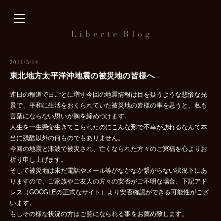
内
容
を
ス
キ
2011/3/14
ッ
東北地方太平洋沖地震の被災地の皆様へ
プ
連日の報道で日ごとに増す今回の地震情報は目を疑うような悲惨な光
景で、平和に生活をおくられていた被災地の皆様の事を思うと、私も
言葉にならない思いが胸を締めつけます。
人生を一生懸命生きてこられたのにこんな形で不幸が訪れるなんて本
当に残酷以外の何ものでもありません。
今回の地震と津波で被災され、亡くなられた方々のご冥福を心よりお
祈り申し上げます。
そして被災地は未だ電話やメール等がなかなか繋がらない状況下にあ
りますので、ご家族やご友人の方々の安否がご不明な場合、下記アド
レス（GOOGLEの正式なサイト）より安否確認ができる可能性がござ
います。
もしその様な状況の方はご覧になられる事をお薦め致します。