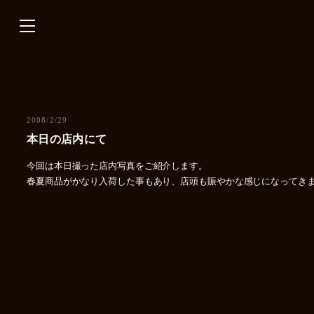
内
容
を
ス
キ
ッ
プ
2008/2/29
本日の店内にて
今回は本日撮った店内写真をご紹介します。
春夏商品がかなり入荷した事もあり、店頭も賑やかな感じになってき