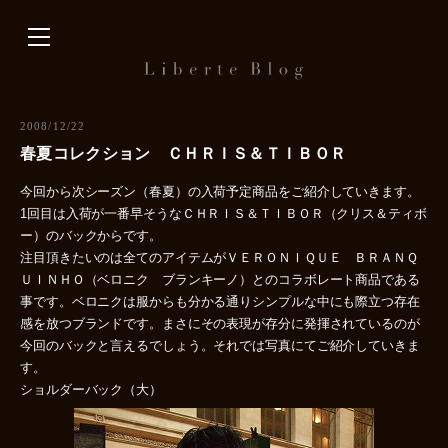
内
容
を
ス
キ
2008/12/22
ッ
春夏コレクション ＣＨＲＩＳ＆ＴＩＢＯＲ
プ
今回から次シーズン（春夏）の入荷予定商品をご紹介していきます。
1回目は入荷が一番早そうなＣＨＲＩＳ＆ＴＩＢＯＲ（クリス＆ティボ
ー）のバックからです。
注目頂きたいのは全てのアイテムがＶＥＲＯＮＩＱＵＥ ＢＲＡＮＱ
ＵＩＮＨＯ（ベロニク ブランキーノ）とのコラボレート商品である
事です。ベロニクは服からも分かる通りシンプルな中にも際立つ存在
感を放つブランドです。まさにその表現が存分に発揮されているのが
今回のバックと言えるでしょう。それでは写真にてご紹介していきま
す。
ショルダーバック（大）