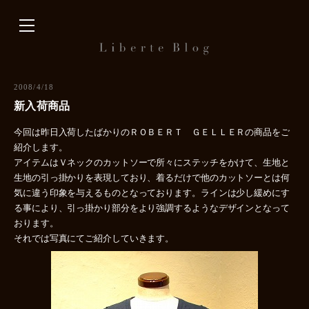
内
容
を
ス
キ
2008/4/18
ッ
新入荷商品
プ
今回は昨日入荷したばかりのＲＯＢＥＲＴ ＧＥＬＬＥＲの商品をご
紹介します。
アイテムはＶネックのカットソーで所々にステッチをかけて、生地と
生地の引っ掛かりを表現しており、着るだけで他のカットソーとは何
気に違う印象を与えるものとなっております。ラインは少し緩めにす
る事により、引っ掛かり部分をより強調するようなデザインとなって
おります。
それでは写真にてご紹介していきます。