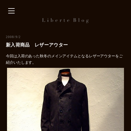
内
容
を
ス
キ
2008/9/2
ッ
新入荷商品 レザーアウター
プ
今回は入荷のあった秋冬のメインアイテムとなるレザーアウターをご
紹介いたします。