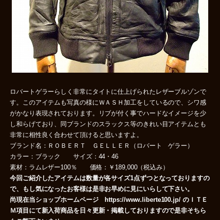
ロバートゲラーらしく非常にタイトに仕上げられたレザーブルゾンで
す。このアイテムも写真の様にＷＡＳＨ加工をしているので、シワ感
がかなり表現されております。リブが付く事でハードなイメージを少
し和らげており、同ブランドのスラックス等のきれい目アイテムとも
非常に相性良く合わせて頂けると思いますよ。
ブランド名：ＲＯＢＥＲＴ ＧＥＬＬＥＲ（ロバート ゲラー）
カラー：ブラック サイズ：44・46
素材：ラムレザー100％ 価格：￥189,000（税込み）
今回ご紹介したアイテムは数量が各サイズ1点ずつとなっておりますの
で、もし気になったお客様は是非お早めに見にいらして下さい。
尚現在当ショップホームページ https://www.liberte100.jp/ のＩＴＥ
Ｍ項目にて新入荷商品を日々更新・掲載しておりますので是非そちら