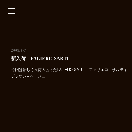
内
容
を
ス
キ
ッ
プ
2009/9/7
新入荷 FALIERO SARTI
今回は新しく入荷のあったFALIERO SARTI（ファリエロ サルテ
ブラウン～ベージュ