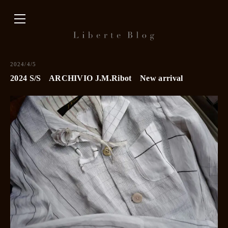
内
容
を
ス
キ
2024/4/5
ッ
2024 S/S ARCHIVIO J.M.Ribot New arrival
プ