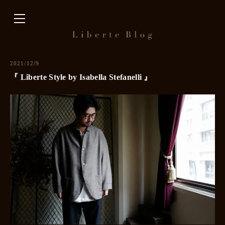
内
容
を
ス
キ
2021/12/9
ッ
『 Liberte Style by Isabella Stefanelli 』
プ