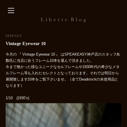
内
容
を
ス
キ
2019/12/1
ッ
Vintage Eyewear 10
プ
今月の 『 Vintage Eyewear 10 』 はSPEAKEASY神戸店のスタッフ糸
数氏に当店に合うフレーム10本を選んで頂きました。
今まで無かった様なユニークなセルフレームや1930年代の希少なメタ
ルフレーム等も入れたセレクトとなっております。それでは明日から
展開致します10本をご覧下さいませ。（全てDeadstockの未使用品と
なります）
1/10 (1930’s)