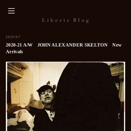
内
容
を
ス
キ
2020/8/7
ッ
2020-21 A/W JOHN ALEXANDER SKELTON New
プ
Arrivals