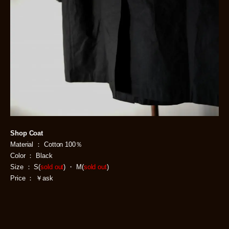
Shop Coat
Material ： Cotton 100％
Color ： Black
Size ： S(
sold out
) ・ M(
sold out
)
Price ： ￥ask