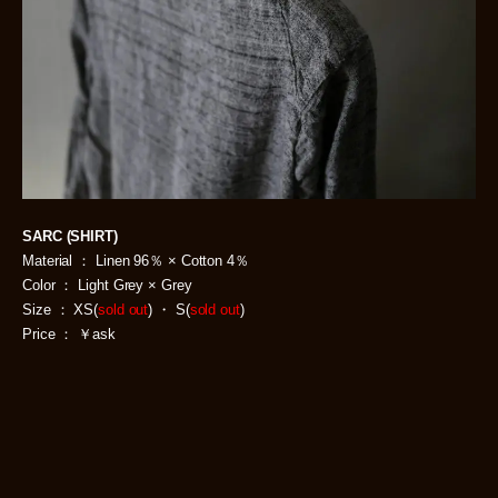
SARC (SHIRT)
Material ： Linen 96％ × Cotton 4％
Color ： Light Grey × Grey
Size ： XS(
sold out
) ・ S(
sold out
)
Price ： ￥ask