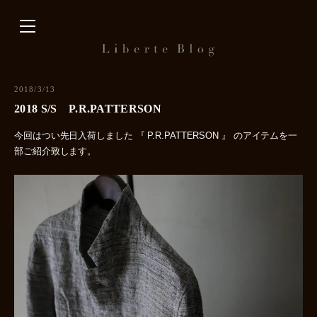
内
容
を
ス
キ
2018/3/13
ッ
2018 S/S P.R.PATTERSON
プ
今回はつい先日入荷しました 『 P.R.PATTERSON 』 のアイテムを一
部ご紹介致します。