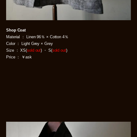
Shop Coat
Material ： Linen 96％ × Cotton 4％
Color ： Light Grey × Grey
Size ： XS(
sold out
) ・ S(
sold out
)
Price ： ￥ask