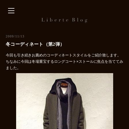
内
容
を
ス
キ
2009/11/13
ッ
冬コーディネート（第2弾）
プ
今回も引き続きお薦めのコーディネートスタイルをご紹介致します。
ちなみに今回は冬場重宝するロングコート×ストールに焦点を当ててみ
ました。