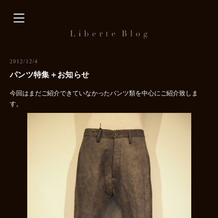
内
容
を
ス
キ
2012/12/4
ッ
パンツ特集＋お知らせ
プ
今回はまだご紹介できていなかったパンツ類を中心にご紹介致しま
す。