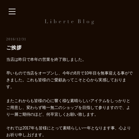
内
容
を
ス
キ
2016/12/31
ッ
ご挨拶
プ
当店は昨日で本年の営業を終了致しました。
早いもので当店をオープンし、今年の8月で10年目を無事迎える事がで
きました。これも皆様のご愛顧あってこそと心から実感しておりま
す。
またこれからも皆様の心に響く様な素晴らしいアイテムをしっかりと
ご用意し、変わらず唯一無二のショップを目指して参りますので、よ
り一層ご期待のほど、何卒宜しくお願い致します。
それでは2017年も皆様にとって素晴らしい一年となります事、心より
お祈り申し上げます。