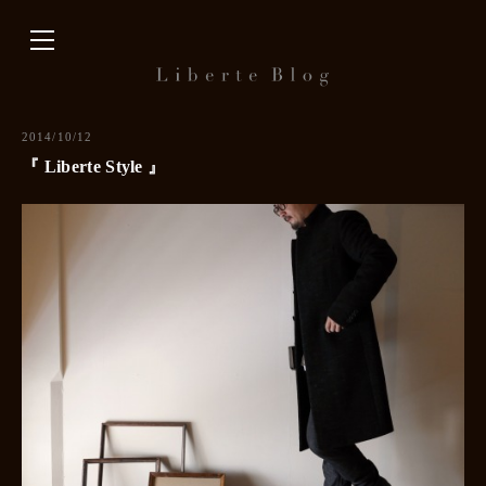
内
容
を
ス
キ
2014/10/12
ッ
『 Liberte Style 』
プ