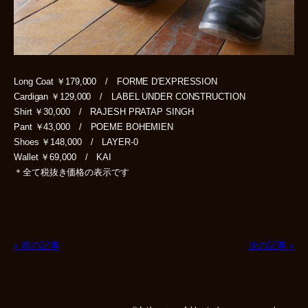
Long Coat ￥179,000 / FORME D′EXPRESSION
Cardigan ￥129,000 / LABEL UNDER CONSTRUCTION
Shirt ￥30,000 / RAJESH PRATAP SINGH
Pant ￥43,000 / POEME BOHEMIEN
Shoes ￥148,000 / LAYER-0
Wallet ￥69,000 / KAI
＊全て税抜き価格の表示です
« 前の記事
次の記事 »